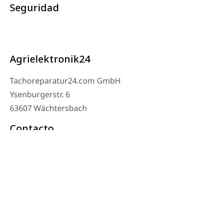
Seguridad
Agrielektronik24
Tachoreparatur24.com GmbH
Ysenburgerstr. 6
63607 Wächtersbach
Contacto
Teléfono del taller: 06053-8097343
Teléfono: 0171 – 1694275
Correo electrónico: info@tachoreparatur24.com
De lunes a viernes de 9:00 a 16:00 y con cita previa
© 2025 Tachoreparatur24.com GmbH. Todos los derechos reservados.