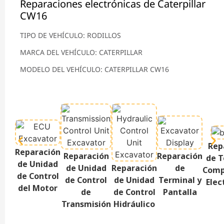
Reparaciones electrónicas de Caterpillar
CW16
TIPO DE VEHÍCULO: RODILLOS
MARCA DEL VEHÍCULO: CATERPILLAR
MODELO DEL VEHÍCULO: CATERPILLAR CW16
Rep
Reparación
Reparación
Reparación
de T
de Unidad
de Unidad
Reparación
de
Comp
de Control
de Control
de Unidad
Terminal y
Elec
del Motor
de
de Control
Pantalla
Transmisión
Hidráulico