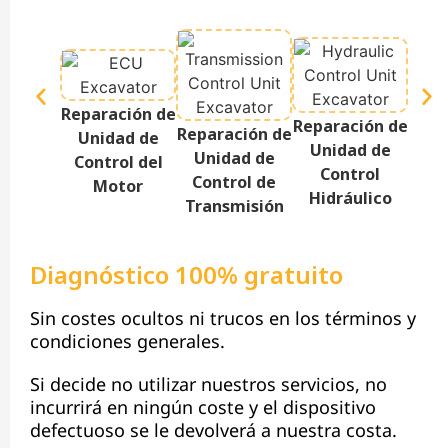
Reparación de
Reparación de
Repa
Reparación de
Unidad de
Unidad de
Te
Unidad de
Control del
Control
P
Control de
Motor
Hidráulico
Transmisión
Diagnóstico 100% gratuito
Sin costes ocultos ni trucos en los términos y
condiciones generales.
Si decide no utilizar nuestros servicios, no
incurrirá en ningún coste y el dispositivo
defectuoso se le devolverá a nuestra costa.