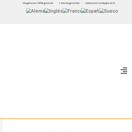
Diagnóstico 100% gratuito
1 año de garantía
Valoración en Google 4,9/5