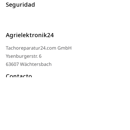
Seguridad
Agrielektronik24
Tachoreparatur24.com GmbH
Ysenburgerstr. 6
63607 Wächtersbach
Contacto
Teléfono del taller: 06053-8097343
Teléfono: 0171 – 1694275
Correo electrónico: info@tachoreparatur24.com
De lunes a viernes de 9:00 a 16:00 y con cita previa
© 2025 Tachoreparatur24.com GmbH. Todos los derechos reservados.