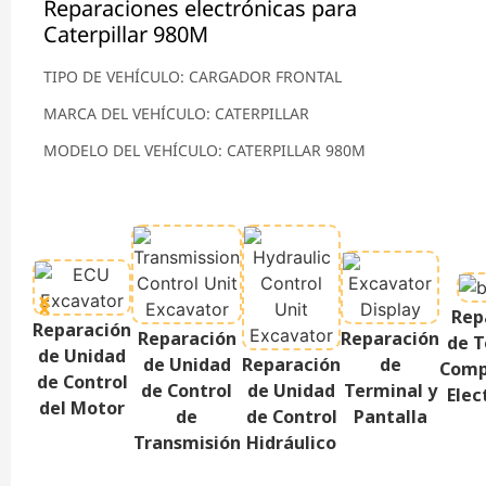
Reparaciones electrónicas para
Caterpillar 980M
TIPO DE VEHÍCULO: CARGADOR FRONTAL
MARCA DEL VEHÍCULO: CATERPILLAR
MODELO DEL VEHÍCULO: CATERPILLAR 980M
Rep
Reparación
Reparación
Reparación
de T
de Unidad
de Unidad
Reparación
de
Comp
de Control
de Control
de Unidad
Terminal y
Elec
del Motor
de
de Control
Pantalla
Transmisión
Hidráulico