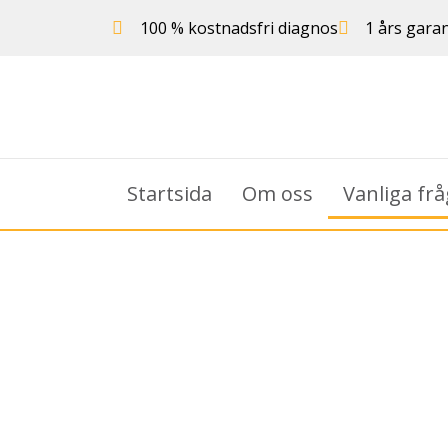
100 % kostnadsfri diagnos
1 års garan
Startsida
Om oss
Vanliga fr