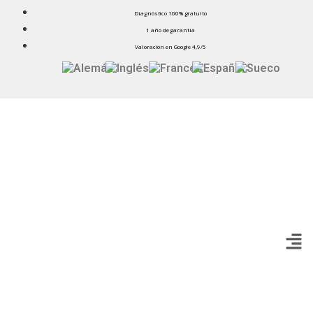
Diagnóstico 100% gratuito
1 año de garantía
Valoración en Google 4,9/5