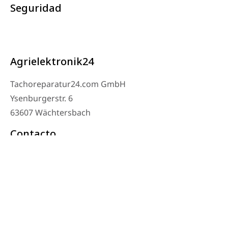
Seguridad
Agrielektronik24
Tachoreparatur24.com GmbH
Ysenburgerstr. 6
63607 Wächtersbach
Contacto
Teléfono del taller: 06053-8097343
Teléfono: 0171 – 1694275
Correo electrónico: info@tachoreparatur24.com
De lunes a viernes de 9:00 a 16:00 y con cita previa
© 2025 Tachoreparatur24.com GmbH. Todos los derechos reservados.