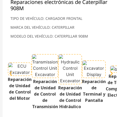
Reparaciones electrónicas de Caterpillar
908M
TIPO DE VEHÍCULO: CARGADOR FRONTAL
MARCA DEL VEHÍCULO: CATERPILLAR
MODELO DEL VEHÍCULO: CATERPILLAR 908M
Rep
Reparación
Reparación
Reparación
de T
de Unidad
de Unidad
Reparación
de
Comp
de Control
de Control
de Unidad
Terminal y
Elec
del Motor
de
de Control
Pantalla
Transmisión
Hidráulico