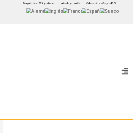
Diagnóstico 100% gratuito
1 año de garantía
Valoración en Google 4,9/5