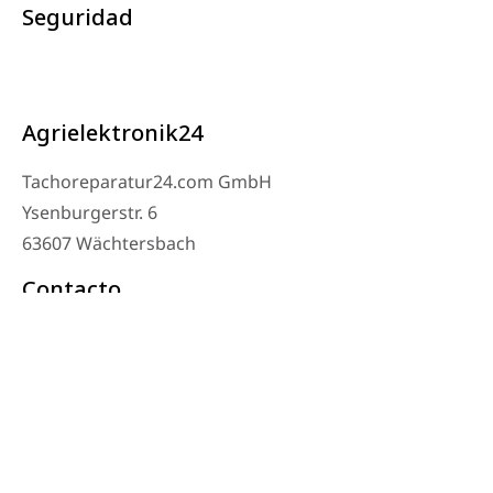
Seguridad
Agrielektronik24
Tachoreparatur24.com GmbH
Ysenburgerstr. 6
63607 Wächtersbach
Contacto
Teléfono del taller: 06053-8097343
Teléfono: 0171 – 1694275
Correo electrónico: info@tachoreparatur24.com
De lunes a viernes de 9:00 a 16:00 y con cita previa
© 2025 Tachoreparatur24.com GmbH. Todos los derechos reservados.