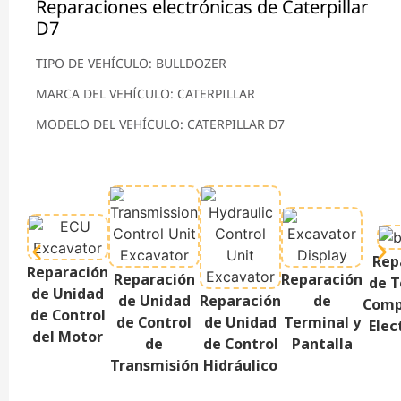
Reparaciones electrónicas de Caterpillar
D7
TIPO DE VEHÍCULO: BULLDOZER
MARCA DEL VEHÍCULO: CATERPILLAR
MODELO DEL VEHÍCULO: CATERPILLAR D7
Rep
Reparación
Reparación
Reparación
de T
de Unidad
de Unidad
Reparación
de
Comp
de Control
de Control
de Unidad
Terminal y
Elec
del Motor
de
de Control
Pantalla
Transmisión
Hidráulico