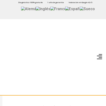
Diagnóstico 100% gratuito
1 año de garantía
Valoración en Google 4,9/5