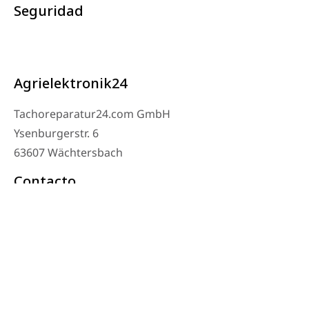
Seguridad
Agrielektronik24
Tachoreparatur24.com GmbH
Ysenburgerstr. 6
63607 Wächtersbach
Contacto
Teléfono del taller: 06053-8097343
Teléfono: 0171 – 1694275
Correo electrónico: info@tachoreparatur24.com
De lunes a viernes de 9:00 a 16:00 y con cita previa
© 2025 Tachoreparatur24.com GmbH. Todos los derechos reservados.