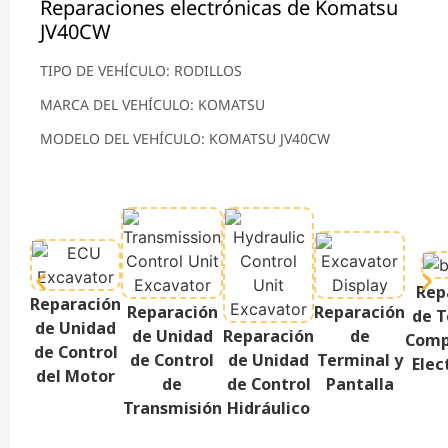
Reparaciones electrónicas de Komatsu
JV40CW
TIPO DE VEHÍCULO: RODILLOS
MARCA DEL VEHÍCULO: KOMATSU
MODELO DEL VEHÍCULO: KOMATSU JV40CW
Rep
Reparación
Reparación
Reparación
de T
de Unidad
de Unidad
Reparación
de
Comp
de Control
de Control
de Unidad
Terminal y
Elec
del Motor
de
de Control
Pantalla
Transmisión
Hidráulico