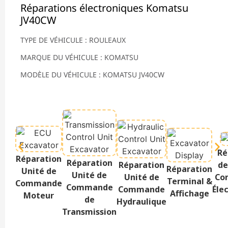
Réparations électroniques Komatsu
JV40CW
TYPE DE VÉHICULE : ROULEAUX
MARQUE DU VÉHICULE : KOMATSU
MODÈLE DU VÉHICULE : KOMATSU JV40CW
Ré
Réparation
Réparation
Réparation
de
Réparation
Unité de
Unité de
Unité de
Co
Terminal &
Commande
Commande
Commande
Éle
Affichage
Moteur
de
Hydraulique
Transmission