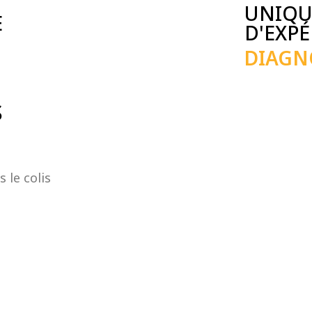
UNIQU
E
D'EXP
DIAGN
S
 le colis