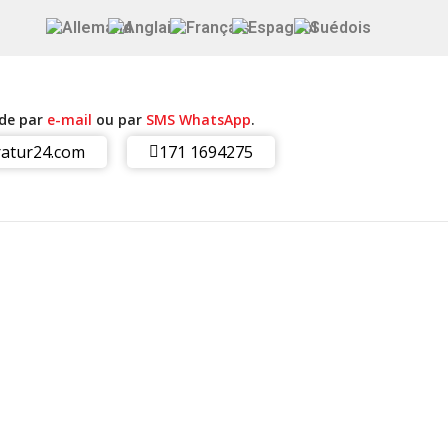
ide par
e-mail
ou par
SMS WhatsApp
.
atur24.com
171 1694275