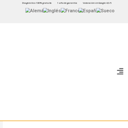
Diagnóstico 100% gratuito
1 año de garantía
Valoración en Google 4,9/5