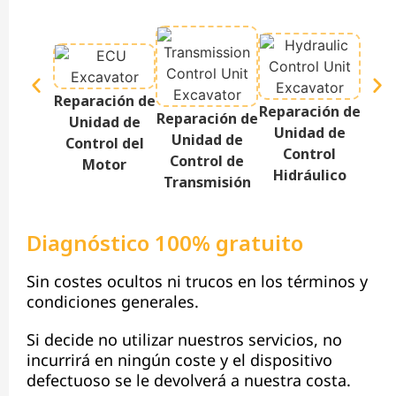
Reparación de
Reparación de
Repa
Reparación de
Unidad de
Unidad de
Te
Unidad de
Control del
Control
P
Control de
Motor
Hidráulico
Transmisión
Diagnóstico 100% gratuito
Sin costes ocultos ni trucos en los términos y
condiciones generales.
Si decide no utilizar nuestros servicios, no
incurrirá en ningún coste y el dispositivo
defectuoso se le devolverá a nuestra costa.