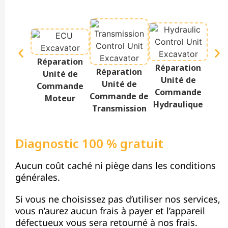
Réparation
Réparation
Rép
Réparation
Unité de
Unité de
Te
Unité de
Commande
Commande
Af
Commande de
Moteur
Hydraulique
Transmission
Diagnostic 100 % gratuit
Aucun coût caché ni piège dans les conditions
générales.
Si vous ne choisissez pas d’utiliser nos services,
vous n’aurez aucun frais à payer et l’appareil
défectueux vous sera retourné à nos frais.