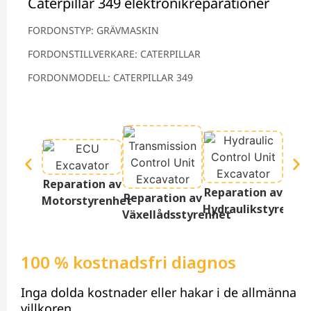
Caterpillar 349 elektronikreparationer
FORDONSTYP: GRÄVMASKIN
FORDONSTILLVERKARE: CATERPILLAR
FORDONMODELL: CATERPILLAR 349
Repa
Reparation av
Reparation av
Ter
Reparation av
Motorstyrenhet
Hydraulikstyrenhe
D
Växellådsstyrenhet
100 % kostnadsfri diagnos
Inga dolda kostnader eller hakar i de allmänna
villkoren.