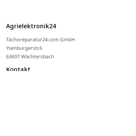
Agrielektronik24
Tachoreparatur24.com GmbH
Ysenburgerstr.6
63607 Wächtersbach
Kontakt
Verkstad Telefon: 06053-8097343
Telefon: 0171 – 1694275
E-post: info@tachoreparatur24.com
Måndag till fredag 9-16 och efter överenskommelse
© 2025 Tachoreparatur24.com GmbH. Med ensamrätt.
Imprint