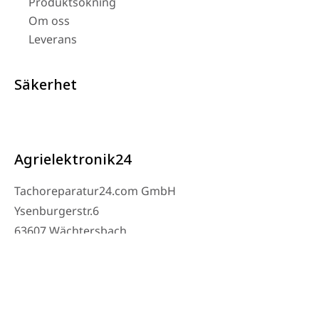
Produktsökning
Om oss
Leverans
Säkerhet
Agrielektronik24
Tachoreparatur24.com GmbH
Ysenburgerstr.6
63607 Wächtersbach
Kontakt
Verkstad Telefon: 06053-8097343
Telefon: 0171 – 1694275