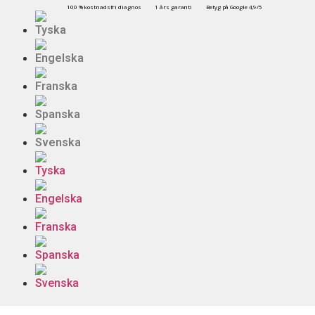
100 % kostnadsfri diagnos
1 års garanti
Betyg på Google 4,9/5