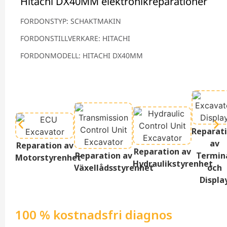
Hitachi DX40MM elektronikreparationer
FORDONSTYP: SCHAKTMAKIN
FORDONSTILLVERKARE: HITACHI
FORDONMODELL: HITACHI DX40MM
Reparat
av
Reparation av
Reparation av
Reparation av
Termin
Motorstyrenhet
Hydraulikstyrenhet
Växellådsstyrenhet
och
Displa
100 % kostnadsfri diagnos