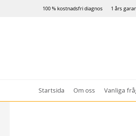
100 % kostnadsfri diagnos
1 års garan
Startsida
Om oss
Vanliga fr