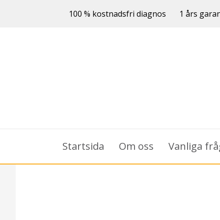
100 % kostnadsfri diagnos
1 års garan
Startsida
Om oss
Vanliga fr