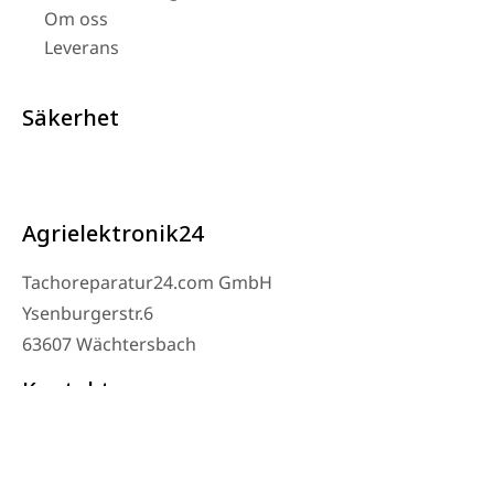
Om oss
Leverans
Säkerhet
Agrielektronik24
Tachoreparatur24.com GmbH
Ysenburgerstr.6
63607 Wächtersbach
Kontakt
Verkstad Telefon: 06053-8097343
Telefon: 0171 – 1694275