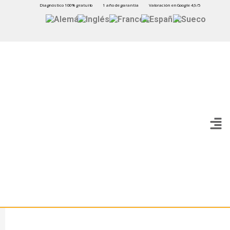
Diagnóstico 100% gratuito
1 año de garantía
Valoración en Google 4,9/5