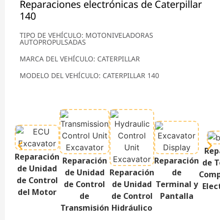
Reparaciones electrónicas de Caterpillar
140
TIPO DE VEHÍCULO: MOTONIVELADORAS
AUTOPROPULSADAS
MARCA DEL VEHÍCULO: CATERPILLAR
MODELO DEL VEHÍCULO: CATERPILLAR 140
Rep
Reparación
Reparación
Reparación
de T
de Unidad
de Unidad
Reparación
de
Comp
de Control
de Control
de Unidad
Terminal y
Elec
del Motor
de
de Control
Pantalla
Transmisión
Hidráulico