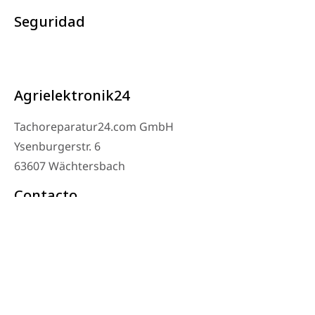
Seguridad
Agrielektronik24
Tachoreparatur24.com GmbH
Ysenburgerstr. 6
63607 Wächtersbach
Contacto
Teléfono del taller: 06053-8097343
Teléfono: 0171 – 1694275
Correo electrónico: info@tachoreparatur24.com
De lunes a viernes de 9:00 a 16:00 y con cita previa