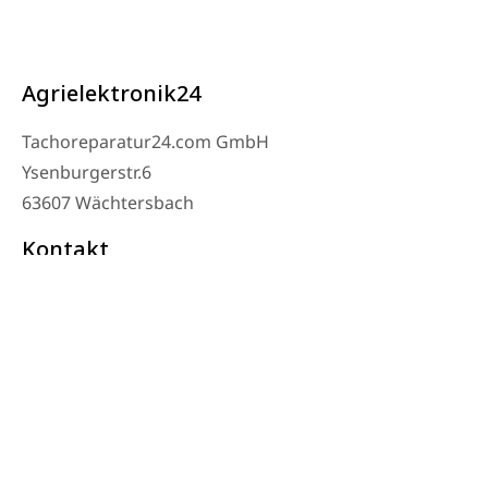
Agrielektronik24
Tachoreparatur24.com GmbH
Ysenburgerstr.6
63607 Wächtersbach
Kontakt
Verkstad Telefon: 06053-8097343
Telefon: 0171 – 1694275
E-post: info@tachoreparatur24.com
Måndag till fredag 9-16 och efter överenskommelse
© 2025 Tachoreparatur24.com GmbH. Med ensamrätt.
Imprint