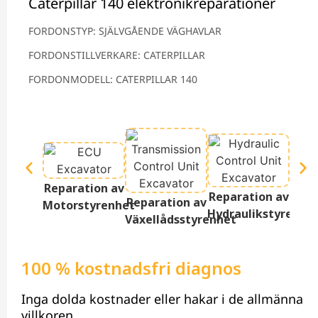
Caterpillar 140 elektronikreparationer
FORDONSTYP: SJÄLVGÅENDE VÄGHAVLAR
FORDONSTILLVERKARE: CATERPILLAR
FORDONMODELL: CATERPILLAR 140
Repa
Reparation av
Reparation av
Ter
Reparation av
Motorstyrenhet
Hydraulikstyrenhe
D
Växellådsstyrenhet
100 % kostnadsfri diagnos
Inga dolda kostnader eller hakar i de allmänna
villkoren.