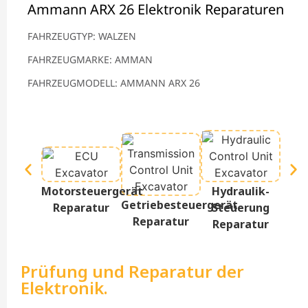
Ammann ARX 26 Elektronik Reparaturen
FAHRZEUGTYP: WALZEN
FAHRZEUGMARKE: AMMAN
FAHRZEUGMODELL: AMMANN ARX 26
Te
Motorsteuergerät
Hydraulik-
D
Getriebesteuergerät
Reparatur
Steuerung
Re
Reparatur
Reparatur
Prüfung und Reparatur der
Elektronik.