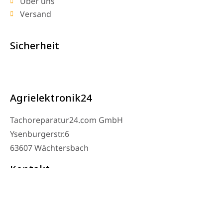
Über uns
Versand
Sicherheit
Agrielektronik24
Tachoreparatur24.com GmbH
Ysenburgerstr.6
63607 Wächtersbach
Kontakt
Werkstatt Telefon: 06053-8097343
Telefon: 0171 – 1694275
Email: info@tachoreparatur24.com