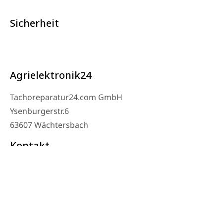
Sicherheit
Agrielektronik24
Tachoreparatur24.com GmbH
Ysenburgerstr.6
63607 Wächtersbach
Kontakt
Werkstatt Telefon: 06053-8097343
Telefon: 0171 – 1694275
Email: info@tachoreparatur24.com
Montag bis Freitag 9-16 Uhr und nach Vereinbarung