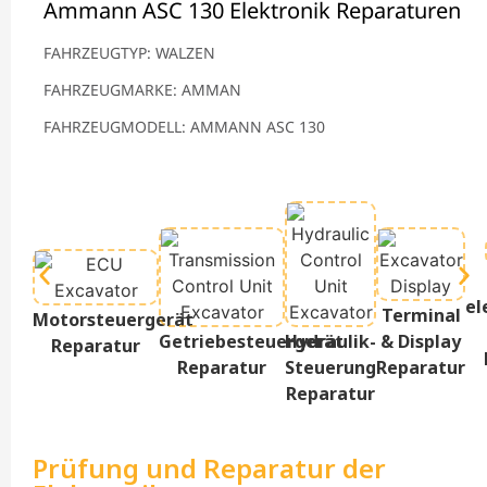
Ammann ASC 130 Elektronik Reparaturen
FAHRZEUGTYP: WALZEN
FAHRZEUGMARKE: AMMAN
FAHRZEUGMODELL: AMMANN ASC 130
el
Terminal
Motorsteuergerät
Getriebesteuergerät
Hydraulik-
& Display
Reparatur
Reparatur
Steuerung
Reparatur
Reparatur
Prüfung und Reparatur der