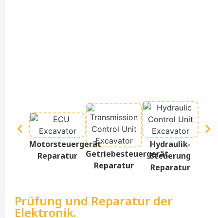
Te
Motorsteuergerät
Hydraulik-
D
Getriebesteuergerät
Reparatur
Steuerung
Re
Reparatur
Reparatur
Prüfung und Reparatur der
Elektronik.