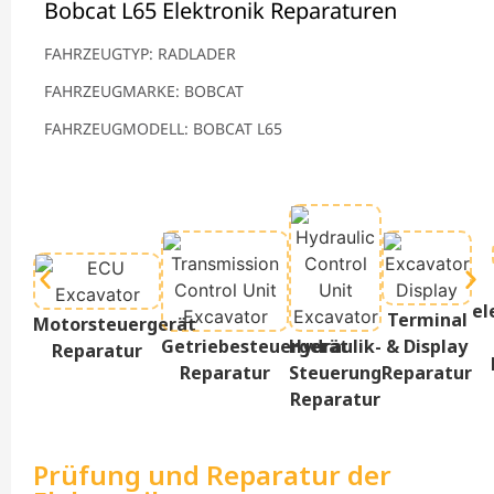
Bobcat L65 Elektronik Reparaturen
FAHRZEUGTYP: RADLADER
FAHRZEUGMARKE: BOBCAT
FAHRZEUGMODELL: BOBCAT L65
el
Terminal
Motorsteuergerät
Getriebesteuergerät
Hydraulik-
& Display
Reparatur
Reparatur
Steuerung
Reparatur
Reparatur
Prüfung und Reparatur der