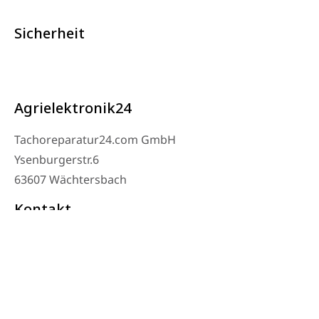
Sicherheit
Agrielektronik24
Tachoreparatur24.com GmbH
Ysenburgerstr.6
63607 Wächtersbach
Kontakt
Werkstatt Telefon: 06053-8097343
Telefon: 0171 – 1694275
Email: info@tachoreparatur24.com
Montag bis Freitag 9-16 Uhr und nach Vereinbarung