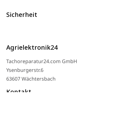
Sicherheit
Agrielektronik24
Tachoreparatur24.com GmbH
Ysenburgerstr.6
63607 Wächtersbach
Kontakt
Werkstatt Telefon: 06053-8097343
Telefon: 0171 – 1694275
Email: info@tachoreparatur24.com
Montag bis Freitag 9-16 Uhr und nach Vereinbarung