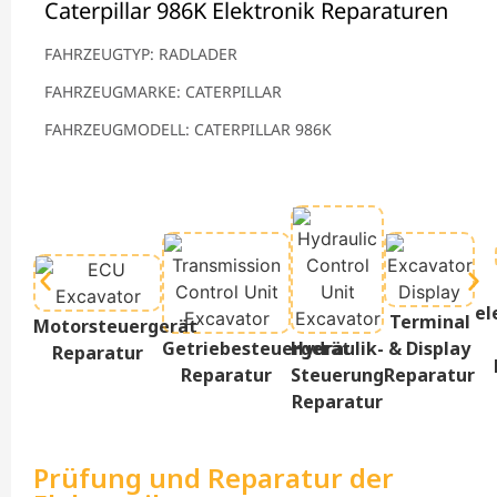
Caterpillar 986K Elektronik Reparaturen
FAHRZEUGTYP: RADLADER
FAHRZEUGMARKE: CATERPILLAR
FAHRZEUGMODELL: CATERPILLAR 986K
el
Terminal
Motorsteuergerät
Getriebesteuergerät
Hydraulik-
& Display
Reparatur
Reparatur
Steuerung
Reparatur
Reparatur
Prüfung und Reparatur der