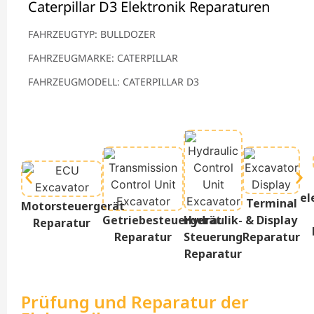
Caterpillar D3 Elektronik Reparaturen
FAHRZEUGTYP: BULLDOZER
FAHRZEUGMARKE: CATERPILLAR
FAHRZEUGMODELL: CATERPILLAR D3
el
Terminal
Motorsteuergerät
Getriebesteuergerät
Hydraulik-
& Display
Reparatur
Reparatur
Steuerung
Reparatur
Reparatur
Prüfung und Reparatur der