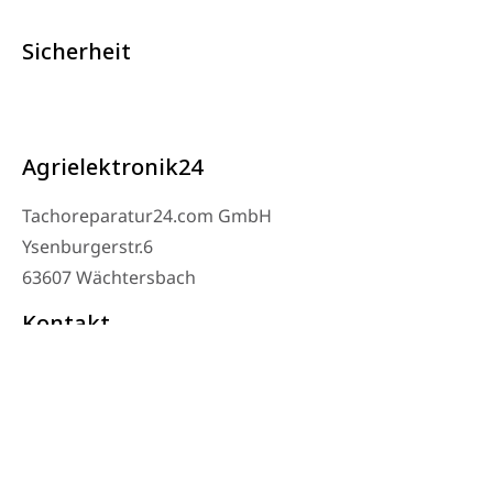
Sicherheit
Agrielektronik24
Tachoreparatur24.com GmbH
Ysenburgerstr.6
63607 Wächtersbach
Kontakt
Werkstatt Telefon: 06053-8097343
Telefon: 0171 – 1694275
Email: info@tachoreparatur24.com
Montag bis Freitag 9-16 Uhr und nach Vereinbarung