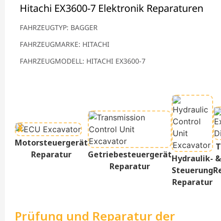
Hitachi EX3600-7 Elektronik Reparaturen
FAHRZEUGTYP: BAGGER
FAHRZEUGMARKE: HITACHI
FAHRZEUGMODELL: HITACHI EX3600-7
Motorsteuergerät
T
Reparatur
Getriebesteuergerät
Hydraulik-
&
Reparatur
Steuerung
R
Reparatur
Prüfung und Reparatur der