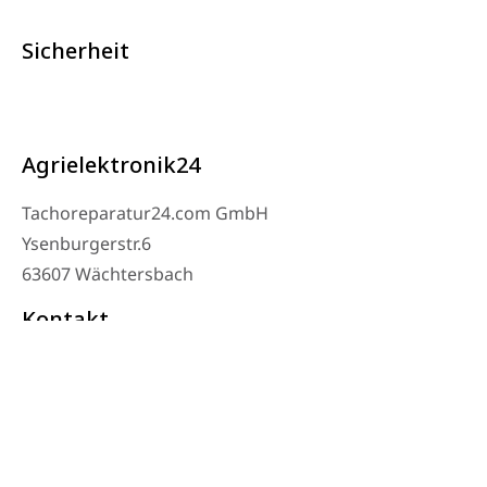
Sicherheit
Agrielektronik24
Tachoreparatur24.com GmbH
Ysenburgerstr.6
63607 Wächtersbach
Kontakt
Werkstatt Telefon: 06053-8097343
Telefon: 0171 – 1694275
Email: info@tachoreparatur24.com
Montag bis Freitag 9-16 Uhr und nach Vereinbarung