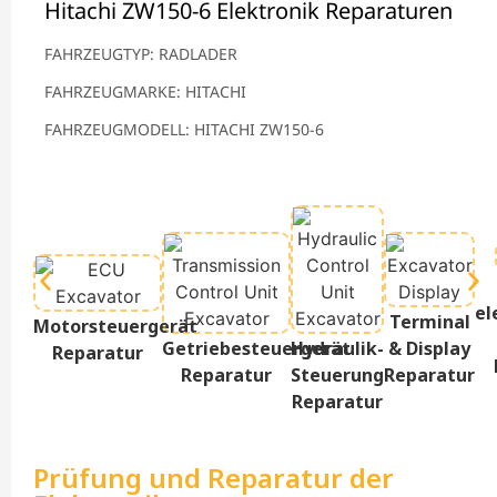
Hitachi ZW150-6 Elektronik Reparaturen
FAHRZEUGTYP: RADLADER
FAHRZEUGMARKE: HITACHI
FAHRZEUGMODELL: HITACHI ZW150-6
el
Terminal
Motorsteuergerät
Getriebesteuergerät
Hydraulik-
& Display
Reparatur
Reparatur
Steuerung
Reparatur
Reparatur
Prüfung und Reparatur der