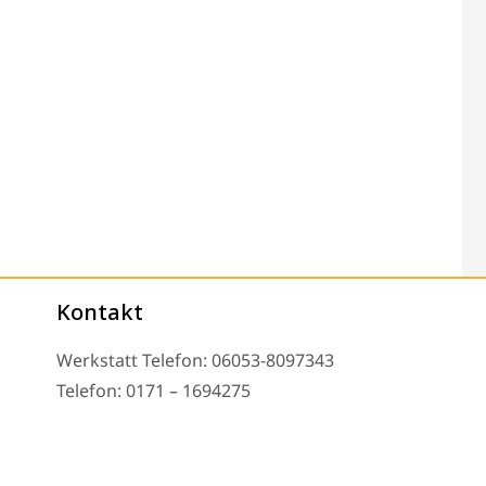
Kontakt
Werkstatt Telefon: 06053-8097343
Telefon: 0171 – 1694275
Email: info@tachoreparatur24.com
nd nach Vereinbarung