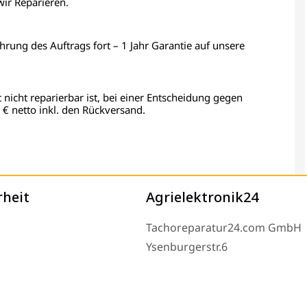
wir Reparieren.
ührung des Auftrags fort – 1 Jahr Garantie auf unsere
t nicht reparierbar ist, bei einer Entscheidung gegen
€ netto inkl. den Rückversand.
rheit
Agrielektronik24
Tachoreparatur24.com GmbH
Ysenburgerstr.6
63607 Wächtersbach
Montag bis Freitag 9-16 Uhr u