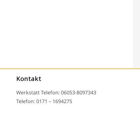
Kontakt
Werkstatt Telefon: 06053-8097343
Telefon: 0171 – 1694275
Email: info@tachoreparatur24.com
nd nach Vereinbarung
Impressum