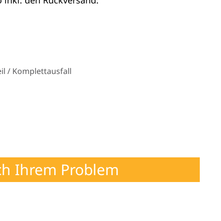
 inkl. den Rückversand.
l / Komplettausfall
ch Ihrem Problem