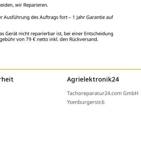
heiden, wir Reparieren.
er Ausführung des Auftrags fort – 1 Jahr Garantie auf
as Gerät nicht reparierbar ist, bei einer Entscheidung
gebühr von 79 € netto inkl. den Rückversand.
rheit
Agrielektronik24
Tachoreparatur24.com GmbH
Ysenburgerstr.6
63607 Wächtersbach
Montag bis Freitag 9-16 Uhr u
eserved.