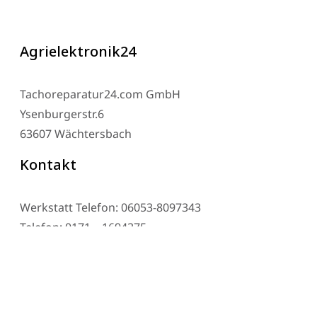
Agrielektronik24
Tachoreparatur24.com GmbH
Ysenburgerstr.6
63607 Wächtersbach
Kontakt
Werkstatt Telefon: 06053-8097343
Telefon: 0171 – 1694275
Email: info@tachoreparatur24.com
Montag bis Freitag 9-16 Uhr und nach Vereinbarung
© 2025 Tachoreparatur24.com GmbH. All Rights Reserved.