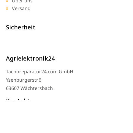
Über uns
Versand
Sicherheit
Agrielektronik24
Tachoreparatur24.com GmbH
Ysenburgerstr.6
63607 Wächtersbach
Kontakt
Werkstatt Telefon: 06053-8097343
Telefon: 0171 – 1694275
Email: info@tachoreparatur24.com