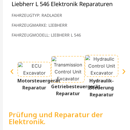
Liebherr L 546 Elektronik Reparaturen
FAHRZEUGTYP: RADLADER
FAHRZEUGMARKE: LIEBHERR
FAHRZEUGMODELL: LIEBHERR L 546
Te
Motorsteuergerät
Hydraulik-
D
Getriebesteuergerät
Reparatur
Steuerung
Re
Reparatur
Reparatur
Prüfung und Reparatur der
Elektronik.