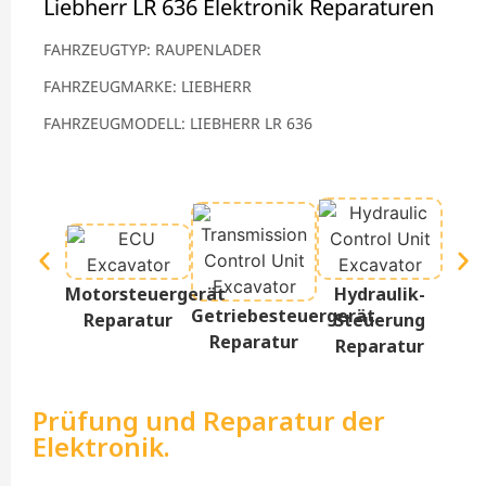
Liebherr LR 636 Elektronik Reparaturen
FAHRZEUGTYP: RAUPENLADER
FAHRZEUGMARKE: LIEBHERR
FAHRZEUGMODELL: LIEBHERR LR 636
Te
Motorsteuergerät
Hydraulik-
D
Getriebesteuergerät
Reparatur
Steuerung
Re
Reparatur
Reparatur
Prüfung und Reparatur der
Elektronik.