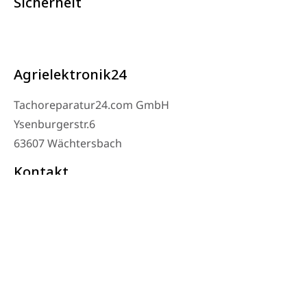
Sicherheit
Agrielektronik24
Tachoreparatur24.com GmbH
Ysenburgerstr.6
63607 Wächtersbach
Kontakt
Werkstatt Telefon: 06053-8097343
Telefon: 0171 – 1694275
Email: info@tachoreparatur24.com
Montag bis Freitag 9-16 Uhr und nach Vereinbarung
© 2025 Tachoreparatur24.com GmbH. All Rights Reserved.