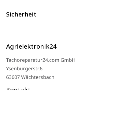
Sicherheit
Agrielektronik24
Tachoreparatur24.com GmbH
Ysenburgerstr.6
63607 Wächtersbach
Kontakt
Werkstatt Telefon: 06053-8097343
Telefon: 0171 – 1694275
Email: info@tachoreparatur24.com
Montag bis Freitag 9-16 Uhr und nach Vereinbarung