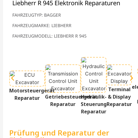
Liebherr R 945 Elektronik Reparaturen
FAHRZEUGTYP: BAGGER
FAHRZEUGMARKE: LIEBHERR
FAHRZEUGMODELL: LIEBHERR R 945
el
Terminal
Motorsteuergerät
Getriebesteuergerät
Hydraulik-
& Display
Reparatur
Reparatur
Steuerung
Reparatur
Reparatur
Prüfung und Reparatur der