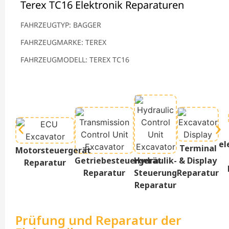
Terex TC16 Elektronik Reparaturen
FAHRZEUGTYP: BAGGER
FAHRZEUGMARKE: TEREX
FAHRZEUGMODELL: TEREX TC16
el
Terminal
Motorsteuergerät
Getriebesteuergerät
Hydraulik-
& Display
Reparatur
Reparatur
Steuerung
Reparatur
Reparatur
Prüfung und Reparatur der