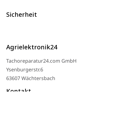
Sicherheit
Agrielektronik24
Tachoreparatur24.com GmbH
Ysenburgerstr.6
63607 Wächtersbach
Kontakt
Werkstatt Telefon: 06053-8097343
Telefon: 0171 – 1694275
Email: info@tachoreparatur24.com
Montag bis Freitag 9-16 Uhr und nach Vereinbarung