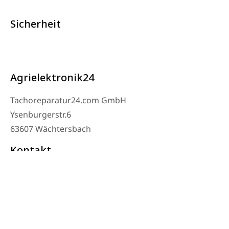
Sicherheit
Agrielektronik24
Tachoreparatur24.com GmbH
Ysenburgerstr.6
63607 Wächtersbach
Kontakt
Werkstatt Telefon: 06053-8097343
Telefon: 0171 – 1694275
Email: info@tachoreparatur24.com
Montag bis Freitag 9-16 Uhr und nach Vereinbarung