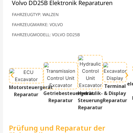
Volvo DD25B Elektronik Reparaturen
FAHRZEUGTYP: WALZEN
FAHRZEUGMARKE: VOLVO
FAHRZEUGMODELL: VOLVO DD25B
el
Terminal
Motorsteuergerät
Getriebesteuergerät
Hydraulik-
& Display
Reparatur
Reparatur
Steuerung
Reparatur
Reparatur
Prüfung und Reparatur der