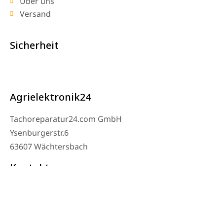
Über uns
Versand
Sicherheit
Agrielektronik24
Tachoreparatur24.com GmbH
Ysenburgerstr.6
63607 Wächtersbach
Kontakt
Werkstatt Telefon: 06053-8097343
Telefon: 0171 – 1694275
Email: info@tachoreparatur24.com