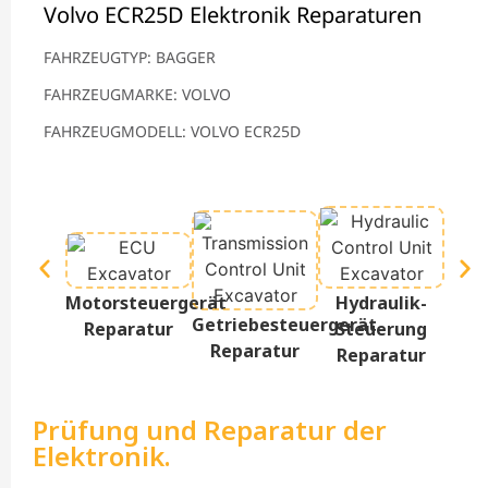
Volvo ECR25D Elektronik Reparaturen
FAHRZEUGTYP: BAGGER
FAHRZEUGMARKE: VOLVO
FAHRZEUGMODELL: VOLVO ECR25D
Te
Motorsteuergerät
Hydraulik-
D
Getriebesteuergerät
Reparatur
Steuerung
Re
Reparatur
Reparatur
Prüfung und Reparatur der
Elektronik.