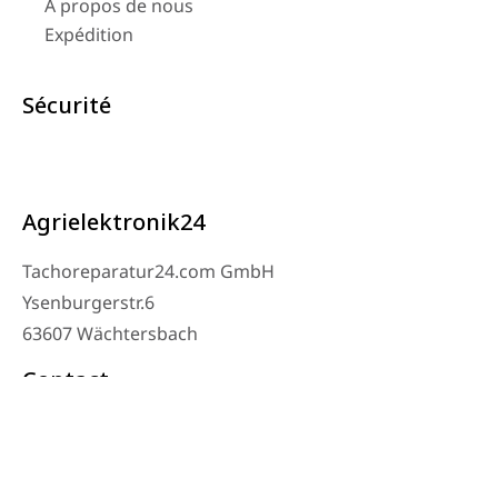
À propos de nous
Expédition
Sécurité
Agrielektronik24
Tachoreparatur24.com GmbH
Ysenburgerstr.6
63607 Wächtersbach
Contact
Téléphone de l’atelier : 06053-8097343
Téléphone : 0171 – 1694275
Email : info@tachoreparatur24.com