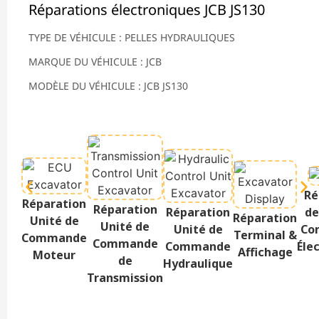
Réparations électroniques JCB JS130
TYPE DE VÉHICULE : PELLES HYDRAULIQUES
MARQUE DU VÉHICULE : JCB
MODÈLE DU VÉHICULE : JCB JS130
Ré
Réparation
Réparation
Réparation
de
Réparation
Unité de
Unité de
Unité de
Co
Terminal &
Commande
Commande
Commande
Éle
Affichage
Moteur
de
Hydraulique
Transmission