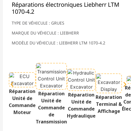
Réparations électroniques Liebherr LTM
1070-4.2
TYPE DE VÉHICULE : GRUES
MARQUE DU VÉHICULE : LIEBHERR
MODÈLE DU VÉHICULE : LIEBHERR LTM 1070-4.2
Ré
Réparation
Réparation
Réparation
de
Réparation
Unité de
Unité de
Unité de
Co
Terminal &
Commande
Commande
Commande
Éle
Affichage
Moteur
de
Hydraulique
Transmission