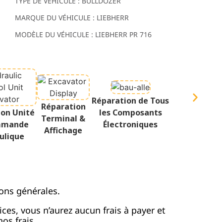
TYPE DE VÉHICULE : BULLDOZER
MARQUE DU VÉHICULE : LIEBHERR
MODÈLE DU VÉHICULE : LIEBHERR PR 716
Réparation de Tous
Réparation
ion Unité
les Composants
Terminal &
mmande
Électroniques
Affichage
ulique
ons générales.
vices, vous n’aurez aucun frais à payer et
os frais.