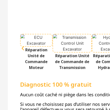
Réparation
Unité de
Réparation Unité
Réparat
Commande
de Commande de
de Co
Moteur
Transmission
Hydra
Diagnostic 100 % gratuit
Aucun coût caché ni piège dans les conditi
Si vous ne choisissez pas d’utiliser nos ser
l’appareil défectueux vous sera retourné à n