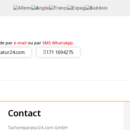
ide par
e-mail
ou par
SMS WhatsApp
.
atur24.com
171 1694275
Contact
Tachoreparatur24.com GmbH