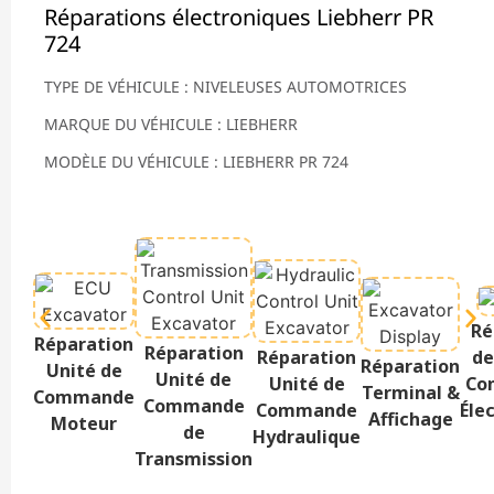
Réparations électroniques Liebherr PR
724
TYPE DE VÉHICULE : NIVELEUSES AUTOMOTRICES
MARQUE DU VÉHICULE : LIEBHERR
MODÈLE DU VÉHICULE : LIEBHERR PR 724
Ré
Réparation
Réparation
Réparation
de
Réparation
Unité de
Unité de
Unité de
Co
Terminal &
Commande
Commande
Commande
Éle
Affichage
Moteur
de
Hydraulique
Transmission