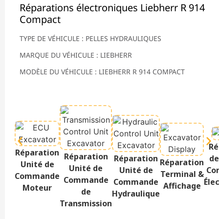
Réparations électroniques Liebherr R 914
Compact
TYPE DE VÉHICULE : PELLES HYDRAULIQUES
MARQUE DU VÉHICULE : LIEBHERR
MODÈLE DU VÉHICULE : LIEBHERR R 914 COMPACT
Ré
Réparation
Réparation
Réparation
de
Réparation
Unité de
Unité de
Unité de
Co
Terminal &
Commande
Commande
Commande
Éle
Affichage
Moteur
de
Hydraulique
Transmission