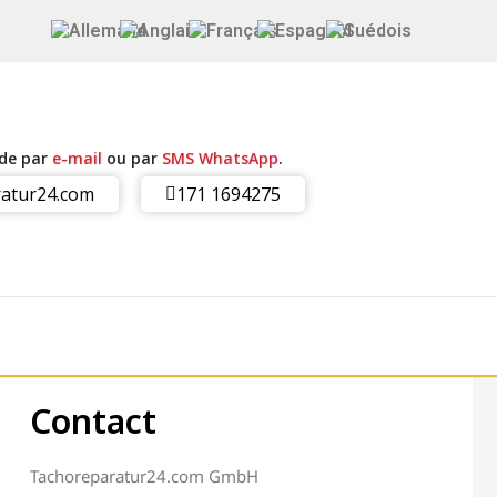
ide par
e-mail
ou par
SMS WhatsApp
.
atur24.com
171 1694275
Contact
Tachoreparatur24.com GmbH