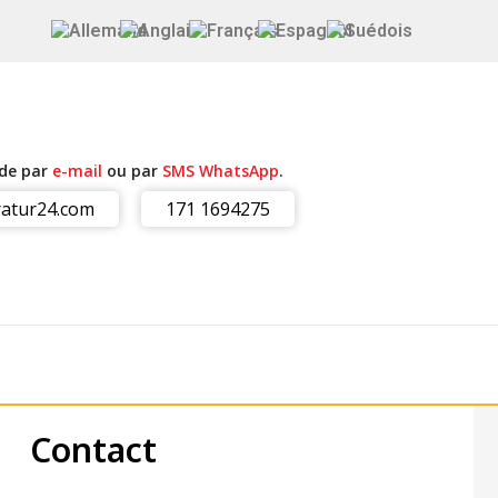
ide par
e-mail
ou par
SMS WhatsApp
.
atur24.com
171 1694275
Contact