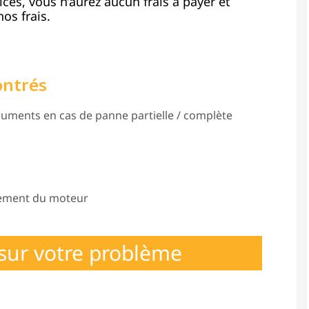
vices, vous n’aurez aucun frais à payer et
os frais.
ontrés
uments en cas de panne partielle / complète
nement du moteur
sur votre problème