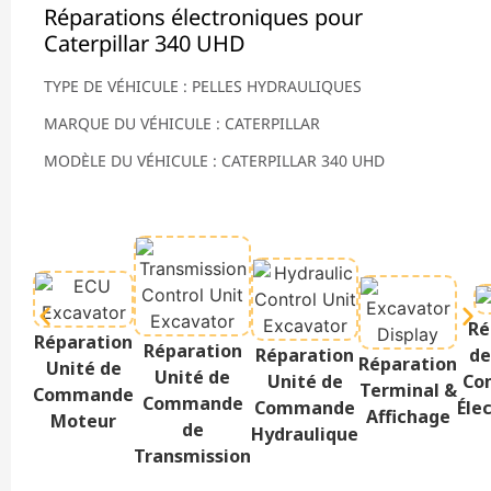
Réparations électroniques pour
Caterpillar 340 UHD
TYPE DE VÉHICULE : PELLES HYDRAULIQUES
MARQUE DU VÉHICULE : CATERPILLAR
MODÈLE DU VÉHICULE : CATERPILLAR 340 UHD
Ré
Réparation
Réparation
Réparation
de
Réparation
Unité de
Unité de
Unité de
Co
Terminal &
Commande
Commande
Commande
Éle
Affichage
Moteur
de
Hydraulique
Transmission