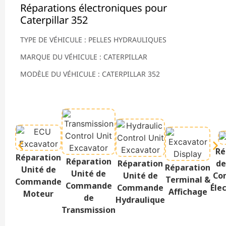
Réparations électroniques pour
Caterpillar 352
TYPE DE VÉHICULE : PELLES HYDRAULIQUES
MARQUE DU VÉHICULE : CATERPILLAR
MODÈLE DU VÉHICULE : CATERPILLAR 352
Ré
Réparation
Réparation
Réparation
de
Réparation
Unité de
Unité de
Unité de
Co
Terminal &
Commande
Commande
Commande
Éle
Affichage
Moteur
de
Hydraulique
Transmission