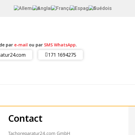
ide par
e-mail
ou par
SMS WhatsApp
.
atur24.com
171 1694275
Contact
Tachoreparatur24.com GmbH