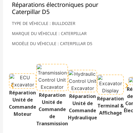
Réparations électroniques pour
Caterpillar D5
TYPE DE VÉHICULE : BULLDOZER
MARQUE DU VÉHICULE : CATERPILLAR
MODÈLE DU VÉHICULE : CATERPILLAR D5
Ré
Réparation
Réparation
Réparation
de
Réparation
Unité de
Unité de
Unité de
Co
Terminal &
Commande
Commande
Commande
Éle
Affichage
Moteur
de
Hydraulique
Transmission