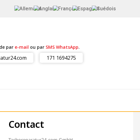
ide par
e-mail
ou par
SMS WhatsApp
.
atur24.com
171 1694275
Contact
Tachoreparatur24.com GmbH