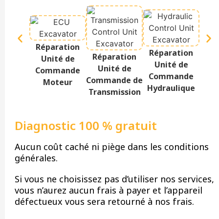
Réparation
Réparation
Rép
Réparation
Unité de
Unité de
Te
Unité de
Commande
Commande
Af
Commande de
Moteur
Hydraulique
Transmission
Diagnostic 100 % gratuit
Aucun coût caché ni piège dans les conditions
générales.
Si vous ne choisissez pas d’utiliser nos services,
vous n’aurez aucun frais à payer et l’appareil
défectueux vous sera retourné à nos frais.